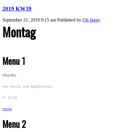
2019 KW39
September 21, 2019 9:15 am
Published by
Oli Jaggy
Montag
Menu 1
Ghackts
mit Hörnli und Apfelschnitz
Fr. 15.00
more
Menu 2