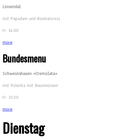
Linsendal
mit Papadam und Basmatireis
Fr. 14.00
more
Bundesmenu
Schweinshaxen «Cremolata»
mit Polenta mit Baumnüssen
Fr. 10.50
more
Dienstag