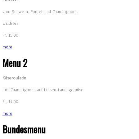
vom Schwein, Poulet und Champignons
Wildreis
Fr. 15.00
more
Menu 2
Käseroulade
mit Champignons auf Linsen-Lauchgemüse
Fr. 14.00
more
Bundesmenu