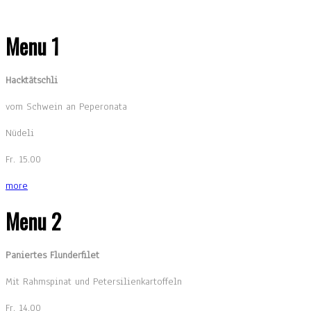
Menu 1
Hacktätschli
vom Schwein an Peperonata
Nüdeli
Fr. 15.00
more
Menu 2
Paniertes Flunderfilet
Mit Rahmspinat und Petersilienkartoffeln
Fr. 14.00