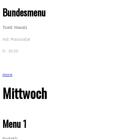
Bundesmenu
Toast Hawaii
mit Maisssalat
Fr. 10.50
more
Mittwoch
Menu 1
Pastetli