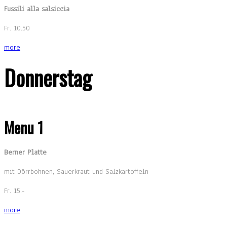
Fussili alla salsiccia
Fr. 10.50
more
Donnerstag
Menu 1
Berner Platte
mit Dörrbohnen, Sauerkraut und Salzkartoffeln
Fr. 15.-
more