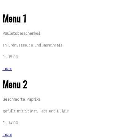
Menu 1
Pouletoberschenkel
an Erdnusssauce und Jasminreis
Fr. 15.00
more
Menu 2
Geschmorte Paprika
gefüllt mit Spinat, Feta und Bulgur
Fr. 14.00
more