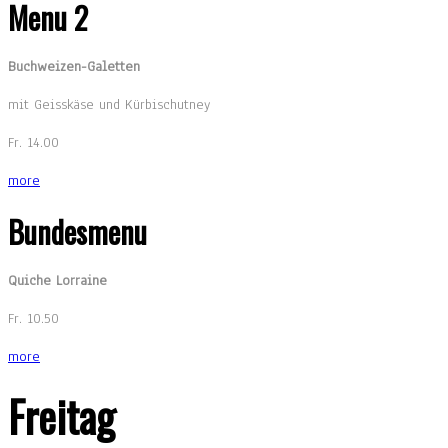
Menu 2
Buchweizen-Galetten
mit Geisskäse und Kürbischutney
Fr. 14.00
more
Bundesmenu
Quiche Lorraine
Fr. 10.50
more
Freitag