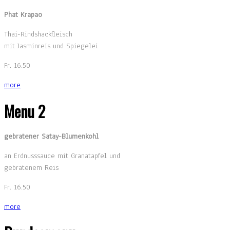
Phat Krapao
Thai-Rindshackfleisch
mit Jasminreis und Spiegelei
Fr. 16.50
more
Menu 2
gebratener Satay-Blumenkohl
an Erdnusssauce mit Granatapfel und
gebratenem Reis
Fr. 16.50
more