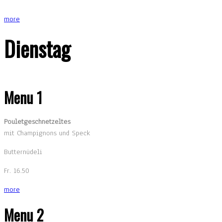
more
Dienstag
Menu 1
Pouletgeschnetzeltes
mit Champignons und Speck
Butternüdeli
Fr. 16.50
more
Menu 2