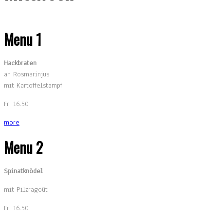
Menu 1
Hackbraten
an Rosmarinjus
mit Kartoffelstampf
Fr. 16.50
more
Menu 2
Spinatknödel
mit Pilzragoût
Fr. 16.50