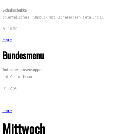
Schakschukka
orientalisches Frühstück mit Kichererbsen, Feta und Ei
Fr. 16.50
more
Bundesmenu
Indische Linsensuppe
mit Garlic-Naan
Fr. 12.50
more
Mittwoch