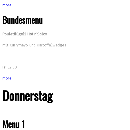
more
Bundesmenu
Pouletflügeli Hot’n’Spicy
mit Currymayo und Kartoffelwedges
Fr. 12.50
more
Donnerstag
Menu 1