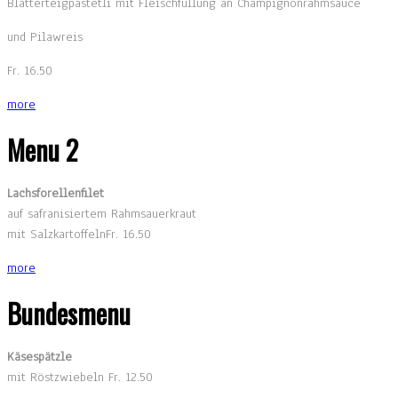
Blätterteigpastetli mit Fleischfüllung an Champignonrahmsauce
und Pilawreis
Fr. 16.50
more
Menu 2
Lachsforellenfilet
auf safranisiertem Rahmsauerkraut
mit SalzkartoffelnFr. 16.50
more
Bundesmenu
Käsespätzle
mit Röstzwiebeln Fr. 12.50