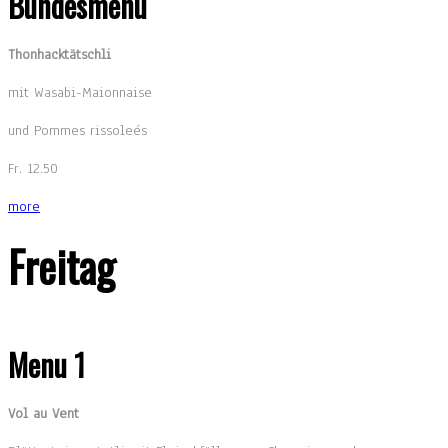
Bundesmenu
Thonhacktätschli
mit Wasabi-Maionnaise
und Pommes rissoleés
Fr. 12.50
more
Freitag
Menu 1
Vol au Vent