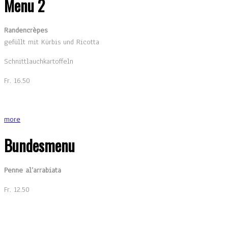
Menu 2
Randencrèpes
gefüllt mit Kürbis und Ricotta
Schnittlauchkartoffeln
Fr. 16.50
more
Bundesmenu
Penne al’arrabiata
Fr. 12.50