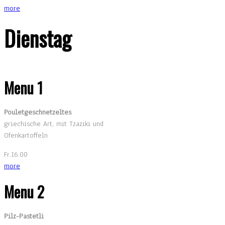
more
Dienstag
Menu 1
Pouletgeschnetzeltes
griechische Art, mit Tzaziki und
Ofenkartoffeln
Fr.16.00
more
Menu 2
Pilz-Pastetli