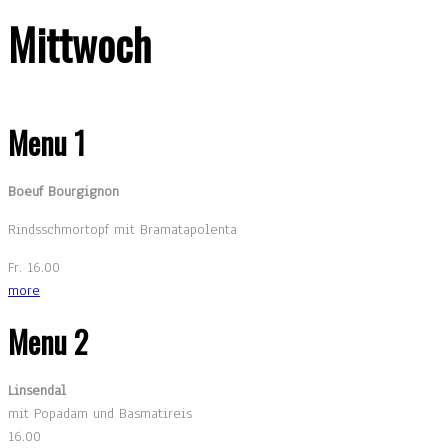
Mittwoch
Menu 1
Boeuf Bourgignon
Rindsschmortopf mit Bramatapolenta
Fr. 16.00
more
Menu 2
Linsendal
mit Popadam und Basmatireis
16.00