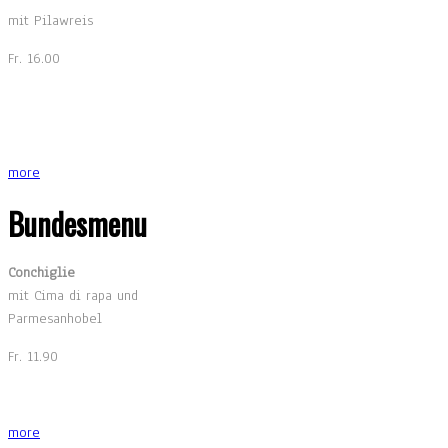
mit Pilawreis
Fr. 16.00
more
Bundesmenu
Conchiglie
mit Cima di rapa und
Parmesanhobel
Fr. 11.90
more