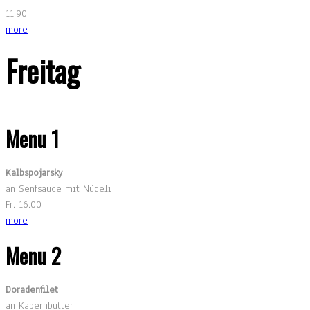
11.90
more
Freitag
Menu 1
Kalbspojarsky
an Senfsauce mit Nüdeli
Fr. 16.00
more
Menu 2
Doradenfilet
an Kapernbutter