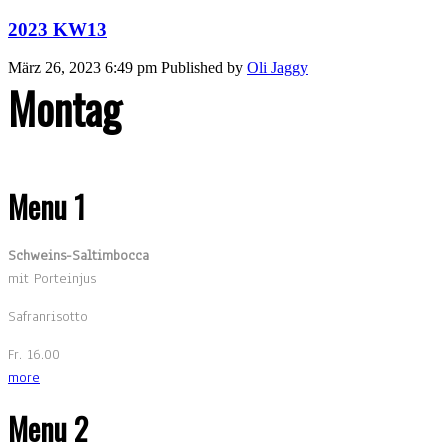
2023 KW13
März 26, 2023 6:49 pm
Published by
Oli Jaggy
Montag
Menu 1
Schweins-Saltimbocca
mit Porteinjus
Safranrisotto
Fr. 16.00
more
Menu 2