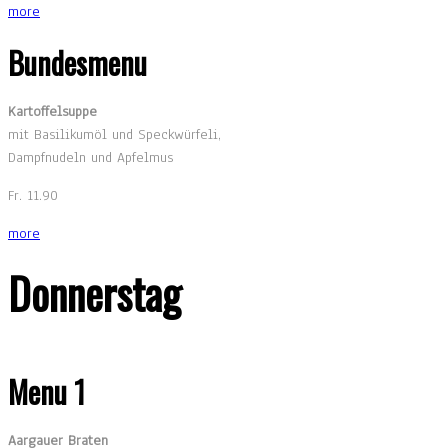
more
Bundesmenu
Kartoffelsuppe
mit Basilikumöl und Speckwürfeli,
Dampfnudeln und Apfelmus
Fr. 11.90
more
Donnerstag
Menu 1
Aargauer Braten