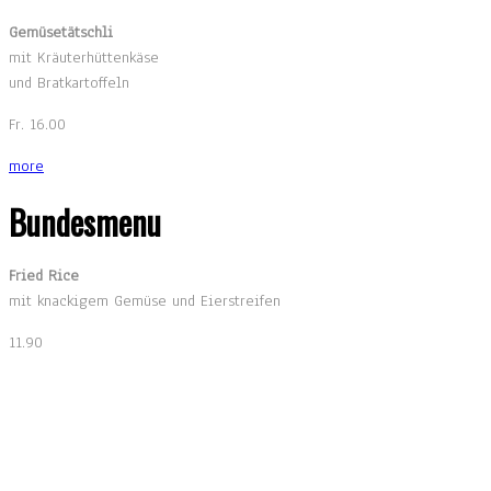
Gemüsetätschli
mit Kräuterhüttenkäse
und Bratkartoffeln
Fr. 16.00
more
Bundesmenu
Fried Rice
mit knackigem Gemüse und Eierstreifen
11.90