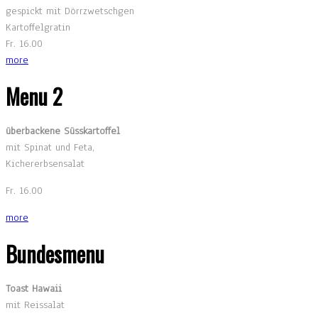
gespickt mit Dörrzwetschgen
Kartoffelgratin
Fr. 16.00
more
Menu 2
überbackene Süsskartoffel
mit Spinat und Feta,
Kichererbsensalat
Fr. 16.00
more
Bundesmenu
Toast Hawaii
mit Reissalat