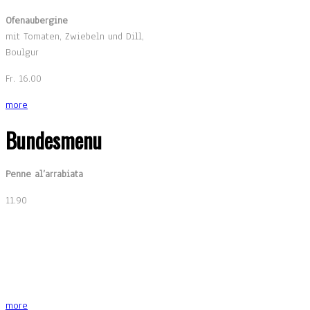
Ofenaubergine
mit Tomaten, Zwiebeln und Dill,
Boulgur
Fr. 16.00
more
Bundesmenu
Penne al’arrabiata
11.90
more