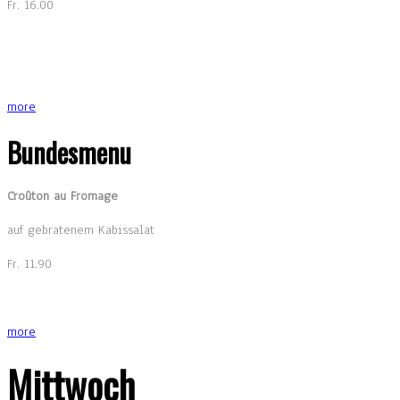
Fr. 16.00
more
Bundesmenu
Croûton au Fromage
auf gebratenem Kabissalat
Fr. 11.90
more
Mittwoch