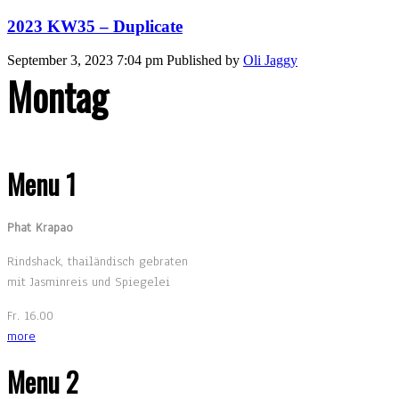
2023 KW35 – Duplicate
September 3, 2023 7:04 pm
Published by
Oli Jaggy
Montag
Menu 1
Phat Krapao
Rindshack, thailändisch gebraten
mit Jasminreis und Spiegelei
Fr. 16.00
more
Menu 2