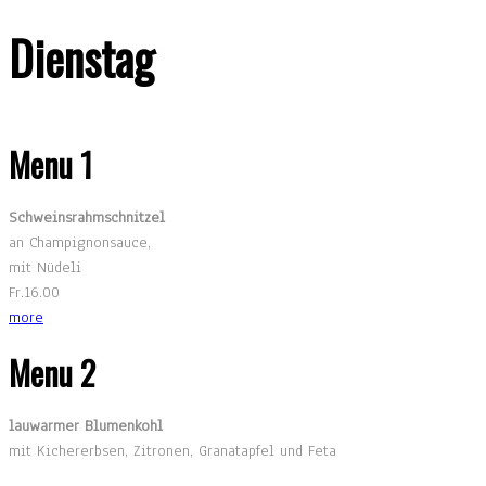
Dienstag
Menu 1
Schweinsrahmschnitzel
an Champignonsauce,
mit Nüdeli
Fr.16.00
more
Menu 2
lauwarmer Blumenkohl
mit Kichererbsen, Zitronen, Granatapfel und Feta