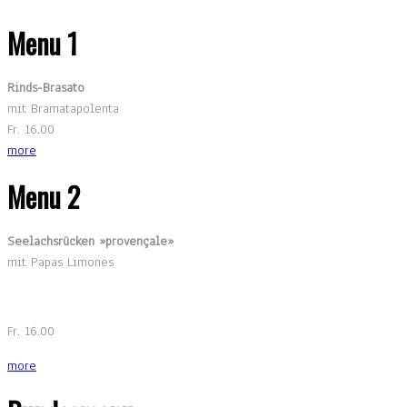
Menu 1
Rinds-Brasato
mit Bramatapolenta
Fr. 16.00
more
Menu 2
Seelachsrücken »provençale»
mit Papas Limones
Fr. 16.00
more