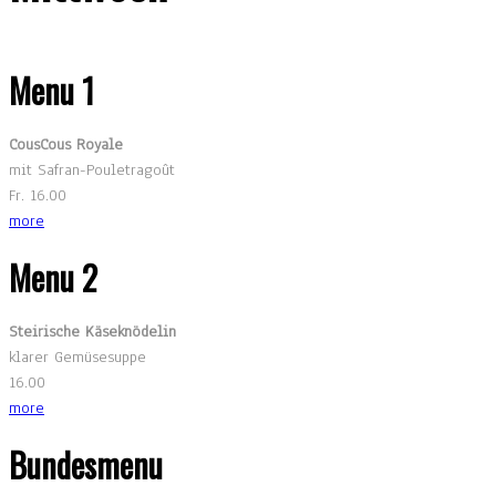
Menu 1
CousCous Royale
mit Safran-Pouletragoût
Fr. 16.00
more
Menu 2
Steirische Käseknödelin
klarer Gemüsesuppe
16.00
more
Bundesmenu