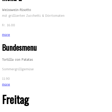
Weisswein-Risotto
mit grillierten Zucchetti & Dörrtomaten
Fr. 16.00
more
Bundesmenu
Tortilla con Patatas
Sommergrillgemüse
11.90
more
Freitag