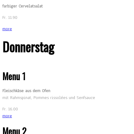
farbiger Cervelatsalat
Fr. 11.90
more
Donnerstag
Menu 1
Fleischkäse aus dem Ofen
mit Rahmspinat, Pommes rissolées und Senfsauce
Fr. 16.00
more
Menu 2