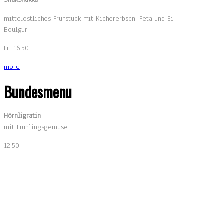
mittelöstliches Frühstück mit Kichererbsen, Feta und Ei
Boulgur
Fr. 16.50
more
Bundesmenu
Hörnligratin
mit Frühlingsgemüse
12.50