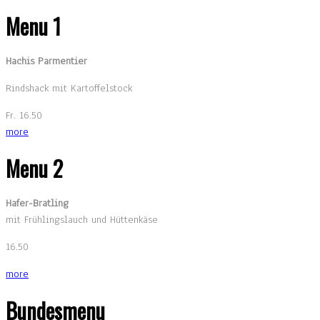
Menu 1
Hachis Parmentier
Rindshack mit Kartoffelstock
Fr. 16.50
more
Menu 2
Hafer-Bratling
mit Frühlingslauch und Hüttenkäse
16.50
more
Bundesmenu