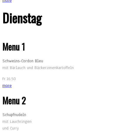
more
Dienstag
Menu 1
Schweins-Cordon Bleu
mit Bärlauch und Bäckerinnenkartoffeln
Fr.16.50
more
Menu 2
Schupfnudeln
mit Lauchringen
und Curry