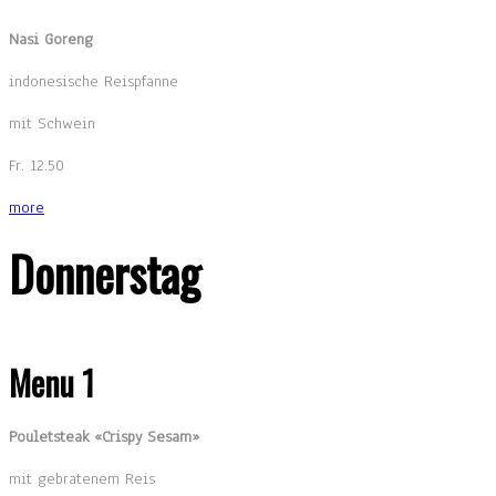
Nasi Goreng
indonesische Reispfanne
mit Schwein
Fr. 12.50
more
Donnerstag
Menu 1
Pouletsteak «Crispy Sesam»
mit gebratenem Reis