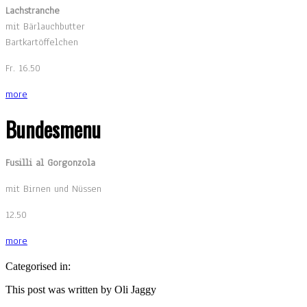
Lachstranche
mit Bärlauchbutter
Bartkartöffelchen
Fr. 16.50
more
Bundesmenu
Fusilli al Gorgonzola
mit Birnen und Nüssen
12.50
more
Categorised in:
This post was written by Oli Jaggy