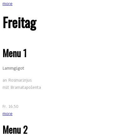
more
Freitag
Menu 1
Lammgigot
an Rosmarinjus
mit Bramatapolenta
Fr. 16.50
more
Menu 2