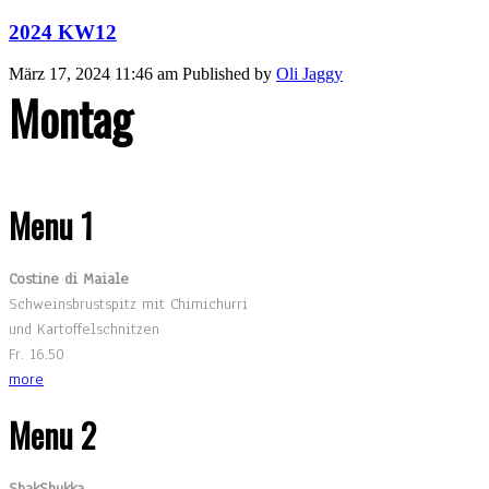
2024 KW12
März 17, 2024 11:46 am
Published by
Oli Jaggy
Montag
Menu 1
Costine di Maiale
Schweinsbrustspitz mit Chimichurri
und Kartoffelschnitzen
Fr. 16.50
more
Menu 2
ShakShukka