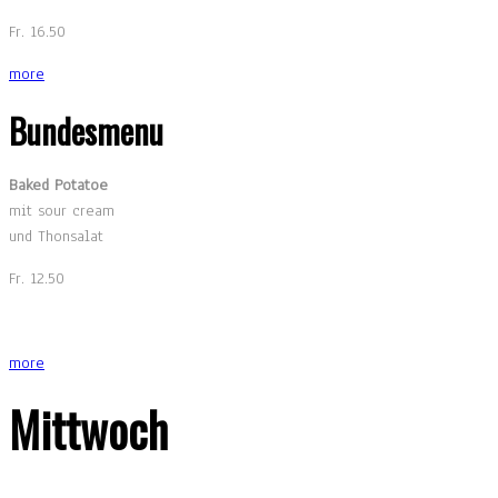
Fr. 16.50
more
Bundesmenu
Baked Potatoe
mit sour cream
und Thonsalat
Fr. 12.50
more
Mittwoch