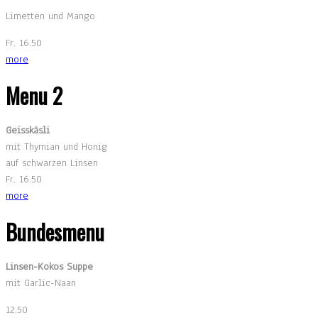
Limetten und Mango
Fr. 16.50
more
Menu 2
Geisskäsli
mit Thymian und Honig
auf schwarzen Linsen
Fr. 16.50
more
Bundesmenu
Linsen-Kokos Suppe
mit Garlic-Naan
12.50