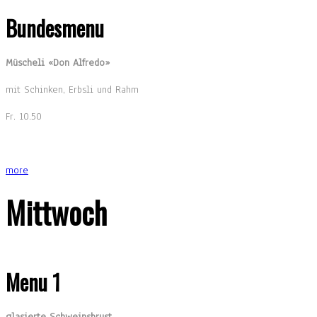
Bundesmenu
Müscheli «Don Alfredo»
mit Schinken, Erbsli und Rahm
Fr. 10.50
more
Mittwoch
Menu 1
glasierte Schweinsbrust