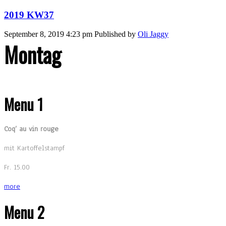
2019 KW37
September 8, 2019 4:23 pm
Published by
Oli Jaggy
Montag
Menu 1
Coq’ au vin rouge
mit Kartoffelstampf
Fr. 15.00
more
Menu 2