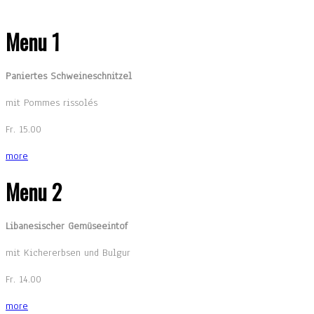
Menu 1
Paniertes Schweineschnitzel
mit Pommes rissolés
Fr. 15.00
more
Menu 2
Libanesischer Gemüseeintof
mit Kichererbsen und Bulgur
Fr. 14.00
more