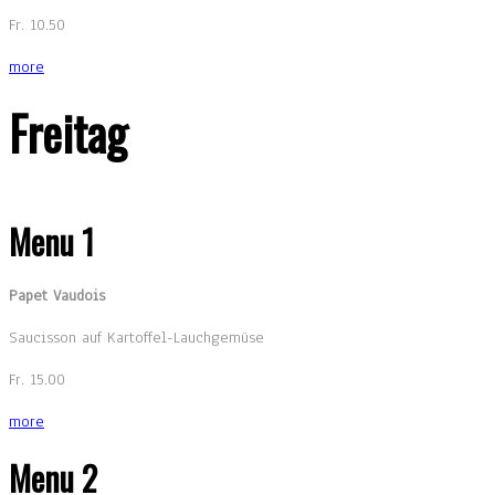
Fr. 10.50
more
Freitag
Menu 1
Papet Vaudois
Saucisson auf Kartoffel-Lauchgemüse
Fr. 15.00
more
Menu 2