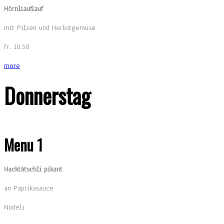
Hörnliauflauf
mit Pilzen und Herbstgemüse
Fr. 10.50
more
Donnerstag
Menu 1
Hacktätschli pikant
an Paprikasauce
Nüdeli