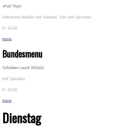
«Pad Thai»
Gebratene Nudeln mit Gemüse, Tofu und Sprossen
Fr. 14.00
more
Bundesmenu
Schinken-Lauch Rölleli
mit Spiralen
Fr. 10.50
more
Dienstag