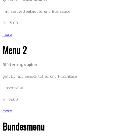
mit Serviettenknödel und Biersauce
Fr. 15.00
more
Menu 2
Blätterteigkrapfen
gefüllt mit Süsskartoffel und Frischkäse
Linsensalat
Fr. 14.00
more
Bundesmenu