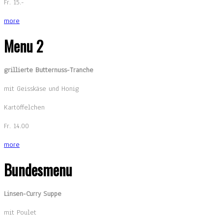
Fr. 15.-
more
Menu 2
grillierte Butternuss-Tranche
mit Geisskäse und Honig
Kartöffelchen
Fr. 14.00
more
Bundesmenu
Linsen-Curry Suppe
mit Poulet