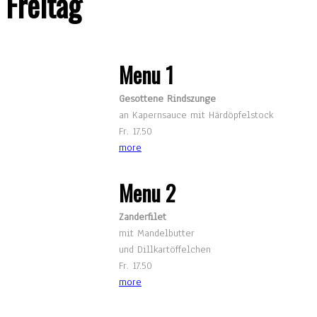
Freitag
Menu 1
Gesottene Rindszunge
an Kapernsauce mit Härdöpfelstock
Fr. 17.50
more
Menu 2
Zanderfilet
mit Mandelbutter
und Dillkartöffelchen
Fr. 17.50
more