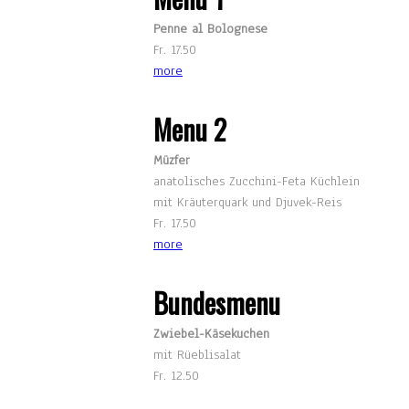
Penne al Bolognese
Fr. 17.50
more
Menu 2
Müzfer
anatolisches Zucchini-Feta Küchlein
mit Kräuterquark und Djuvek-Reis
Fr. 17.50
more
Bundesmenu
Zwiebel-Käsekuchen
mit Rüeblisalat
Fr. 12.50