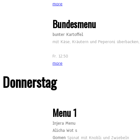
more
Bundesmenu
bunter Kartoffel
mit Käse, Kräutern und Peperoni überbacken,
Fr. 12.50
more
Donnerstag
Menu 1
Injera Menu
Alicha Wot s
Gomen
Spinat mit Knobli und Zwiebeln