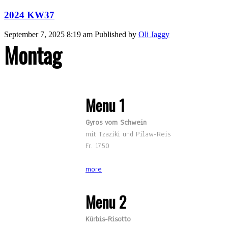
2024 KW37
September 7, 2025 8:19 am
Published by
Oli Jaggy
Montag
Menu 1
Gyros vom Schwein
mit Tzaziki und Pilaw-Reis
Fr. 17.50
more
Menu 2
Kürbis-Risotto