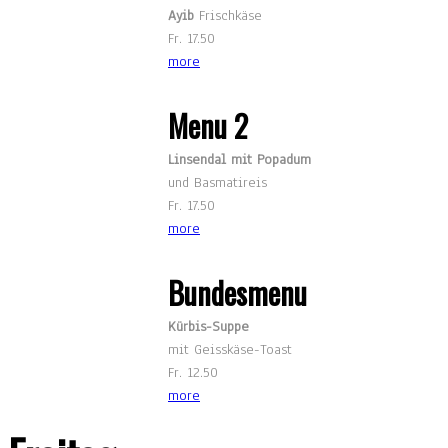
Ayib
Frischkäse
Fr. 17.50
more
Menu 2
Linsendal mit Popadum
und Basmatireis
Fr. 17.50
more
Bundesmenu
Kürbis-Suppe
mit Geisskäse-Toast
Fr. 12.50
more