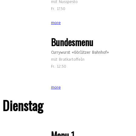
mit Nusspesto
Fr. 17.50
more
Bundesmenu
Currywurst «Görlitzer Bahnhof»
mit Bratkartoffeln
Fr. 12.50
more
Dienstag
Menu 1