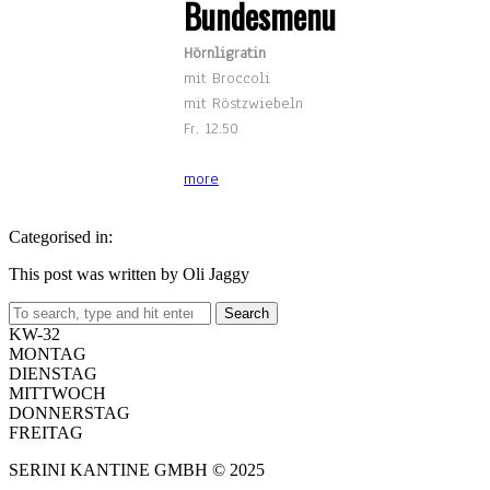
Bundesmenu
Hörnligratin
mit Broccoli
mit Röstzwiebeln
Fr. 12.50
more
Categorised in:
This post was written by Oli Jaggy
Search
KW-32
MONTAG
DIENSTAG
MITTWOCH
DONNERSTAG
FREITAG
SERINI KANTINE GMBH © 2025