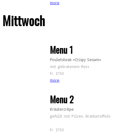
more
Mittwoch
Menu 1
Pouletsteak «Crispy Sesam»
mit gebratenem Reis
Fr. 17.50
more
Menu 2
Kräutercrèpe
gefüllt mit Pilzen, Bratkartoffeln
Fr. 17.50