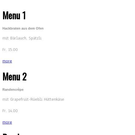
Menu 1
Hackbraten aus dem Ofen
mit Bärlauch, Spätzli
Fr. 15.00
more
Menu 2
Randencrèpe
mit Grapefruit-Rüebli Hüttenkäse
Fr. 14.00
more