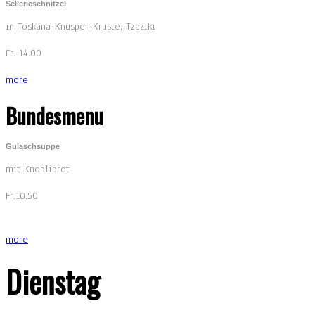
Sellerieschnitzel
in Toskana-Knusper-Kruste, Tzaziki
Fr. 14.00
more
Bundesmenu
Gulaschsuppe
mit Knoblibrot
Fr.10.50
more
Dienstag