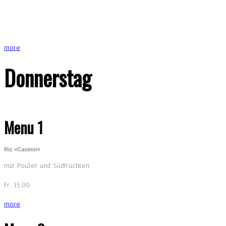
more
Donnerstag
Menu 1
Riz «Casimir»
mit Poulet und Südfrüchten
Fr. 15.00
more