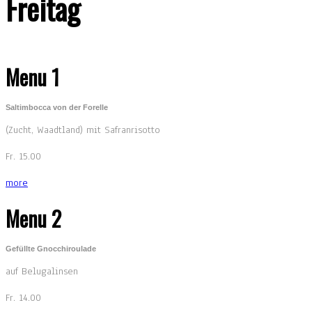
Freitag
Menu 1
Saltimbocca von der Forelle
(Zucht, Waadtland) mit Safranrisotto
Fr. 15.00
more
Menu 2
Gefüllte Gnocchiroulade
auf Belugalinsen
Fr. 14.00