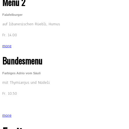
Menu 2
Falafelburger
auf libanesischen Rüebli, Humus
Fr. 14.00
more
Bundesmenu
Farbiges Adrio vom Säuli
mit Thymianjus und Nüdeli
Fr. 10.50
more