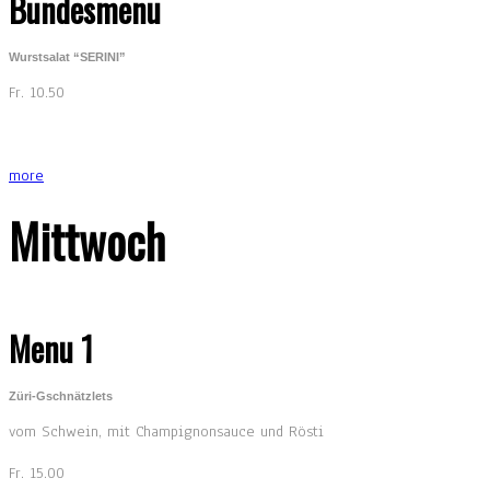
Bundesmenu
Wurstsalat “SERINI”
Fr. 10.50
more
Mittwoch
Menu 1
Züri-Gschnätzlets
vom Schwein, mit Champignonsauce und Rösti
Fr. 15.00