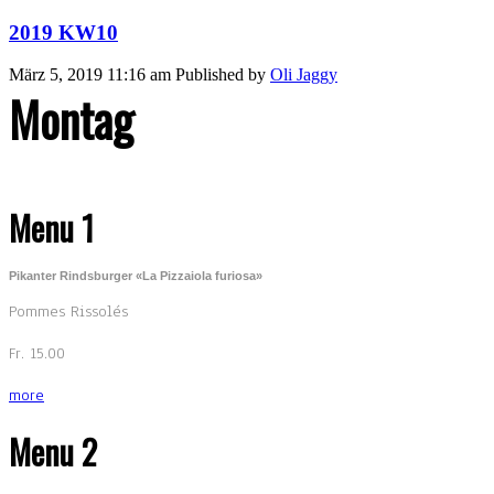
2019 KW10
März 5, 2019 11:16 am
Published by
Oli Jaggy
Montag
Menu 1
Pikanter Rindsburger «La Pizzaiola furiosa»
Pommes Rissolés
Fr. 15.00
more
Menu 2