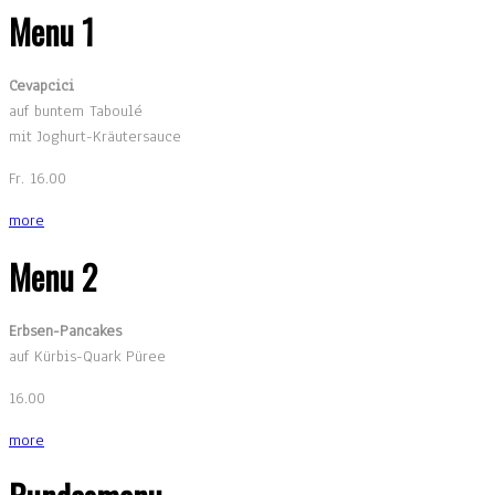
Menu 1
Cevapcici
auf buntem Taboulé
mit Joghurt-Kräutersauce
Fr. 16.00
more
Menu 2
Erbsen-Pancakes
auf Kürbis-Quark Püree
16.00
more