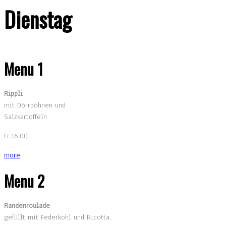
Dienstag
Menu 1
Rippli
mit Dörrbohnen und
Salzkartoffeln
Fr.16.00
more
Menu 2
Randenroulade
gefüllt mit Federkohl und Ricotta,