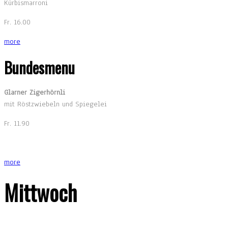
Kürbismarroni
Fr. 16.00
more
Bundesmenu
Glarner Zigerhörnli
mit Röstzwiebeln und Spiegelei
Fr. 11.90
more
Mittwoch