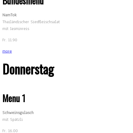
Bundesmenu
NamTok
Thailändischer Siedfleischsalat
mit Jasminreis
Fr. 11.90
more
Donnerstag
Menu 1
Schweinsgulasch
mit Spätzli
Fr. 16.00