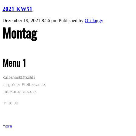
2021 KW51
Dezember 19, 2021 8:56 pm
Published by
Oli Jaggy
Montag
Menu 1
Kalbshacktätschli
an grüner Pfeffersauce,
mit Kartoffelstock
Fr. 16.00
more