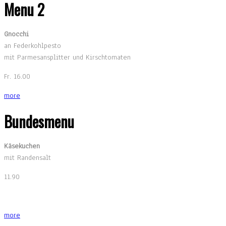
Menu 2
Gnocchi
an Federkohlpesto
mit Parmesansplitter und Kirschtomaten
Fr. 16.00
more
Bundesmenu
Käsekuchen
mit Randensalt
11.90
more