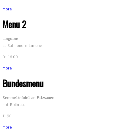
more
Menu 2
Linguine
al Salmone e Limone
Fr. 16.00
more
Bundesmenu
Semmelknödel an Pilzsauce
mit Rotkraut
11.90
more