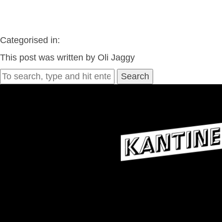
Categorised in:
This post was written by Oli Jaggy
Search