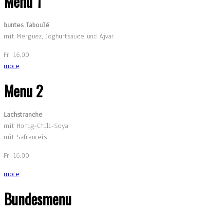
Menu 1
buntes Taboulé
mit Merguez, Joghurtsauce und Ajvar
Fr. 16.00
more
Menu 2
Lachstranche
mit Honig-Chili-Soya
mit Safranreis
Fr. 16.00
more
Bundesmenu