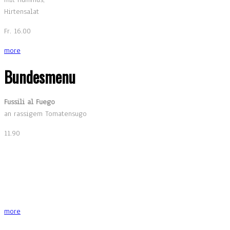
Hirtensalat
Fr. 16.00
more
Bundesmenu
Fussili al Fuego
an rassigem Tomatensugo
11.90
more