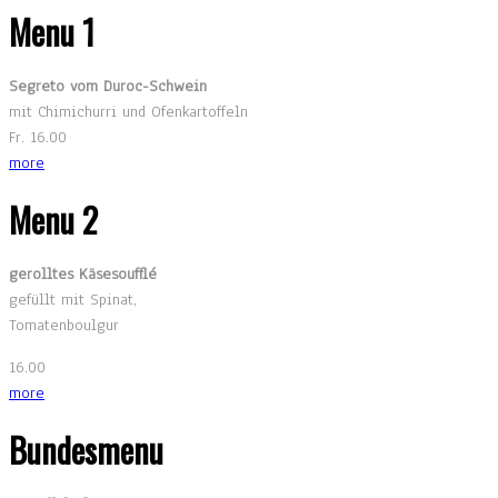
Menu 1
Segreto vom Duroc-Schwein
mit Chimichurri und Ofenkartoffeln
Fr. 16.00
more
Menu 2
gerolltes Käsesoufflé
gefüllt mit Spinat,
Tomatenboulgur
16.00
more
Bundesmenu