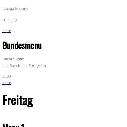
Spargelrisotto
Fr. 16.00
more
Bundesmenu
Berner Rösti
mit Speck und Spiegelei
11.90
more
Freitag