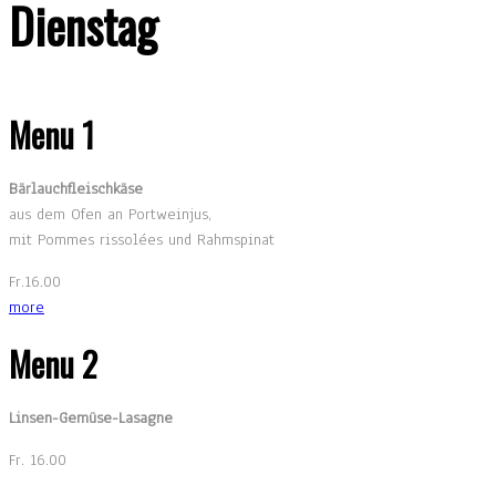
Dienstag
Menu 1
Bärlauchfleischkäse
aus dem Ofen an Portweinjus,
mit Pommes rissolées und Rahmspinat
Fr.16.00
more
Menu 2
Linsen-Gemüse-Lasagne
Fr. 16.00