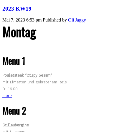
2023 KW19
Mai 7, 2023 6:53 pm
Published by
Oli Jaggy
Montag
Menu 1
Pouletsteak “Crispy Sesam”
mit Limetten und gebratenem Reis
Fr. 16.00
more
Menu 2
Grillaubergine
mit Hummus,