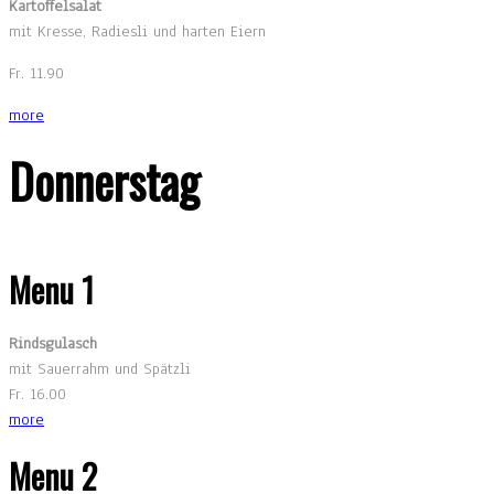
Kartoffelsalat
mit Kresse, Radiesli und harten Eiern
Fr. 11.90
more
Donnerstag
Menu 1
Rindsgulasch
mit Sauerrahm und Spätzli
Fr. 16.00
more
Menu 2